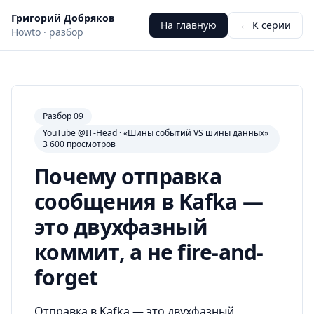
Григорий Добряков
На главную
← К серии
Howto · разбор
Разбор 09
YouTube @IT-Head · «Шины событий VS шины данных»
3 600 просмотров
Почему отправка
сообщения в Kafka —
это двухфазный
коммит, а не fire-and-
forget
Отправка в Kafka — это двухфазный