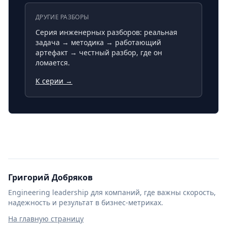
ДРУГИЕ РАЗБОРЫ
Серия инженерных разборов: реальная
задача → методика → работающий
артефакт → честный разбор, где он
ломается.
К серии →
Григорий Добряков
Engineering leadership для компаний, где важны скорость,
надежность и результат в бизнес-метриках.
На главную страницу