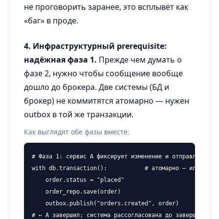
не проговорить заранее, это всплывёт как
«баг» в проде.
4. Инфраструктурный prerequisite:
надёжная фаза 1.
Прежде чем думать о
фазе 2, нужно чтобы сообщение вообще
дошло до брокера. Две системы (БД и
брокер) не коммитятся атомарно — нужен
outbox в той же транзакции.
Как выглядят обе фазы вместе:
# Фаза 1: сервис А фиксирует изменение и отправляет

with db.transaction():           # атомарно — или оба, 
    order.status = "placed"

    order_repo.save(order)

    outbox.publish("orders.created", order)

# ← А завершил; система рассогласована до завершения фа