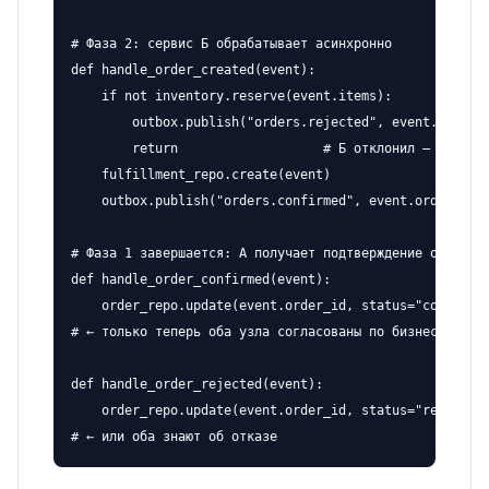
# Фаза 2: сервис Б обрабатывает асинхронно

def handle_order_created(event):

    if not inventory.reserve(event.items):

        outbox.publish("orders.rejected", event.order_i
        return                   # Б отклонил — А об эт
    fulfillment_repo.create(event)

    outbox.publish("orders.confirmed", event.order_id)

# Фаза 1 завершается: А получает подтверждение от Б

def handle_order_confirmed(event):

    order_repo.update(event.order_id, status="confirmed
# ← только теперь оба узла согласованы по бизнес-факту

def handle_order_rejected(event):

    order_repo.update(event.order_id, status="rejected"
# ← или оба знают об отказе