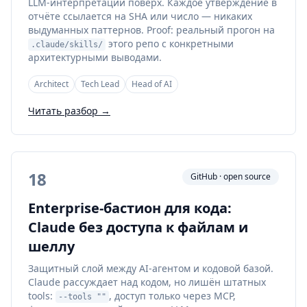
LLM-интерпретации поверх. Каждое утверждение в
отчёте ссылается на SHA или число — никаких
выдуманных паттернов. Proof: реальный прогон на
этого репо с конкретными
.claude/skills/
архитектурными выводами.
Architect
Tech Lead
Head of AI
Читать разбор →
18
GitHub · open source
Enterprise-бастион для кода:
Claude без доступа к файлам и
шеллу
Защитный слой между AI-агентом и кодовой базой.
Claude рассуждает над кодом, но лишён штатных
tools:
, доступ только через MCP,
--tools ""