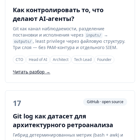
Как контролировать то, что
делают AI-агенты?
Git как канал наблюдаемости, разделение
постановки и исполнения через
→
inputs/
, least privilege через файловую структуру.
outputs/
Три слоя — без PAM-контура и отдельного SIEM.
CTO
Head of AI
Architect
Tech Lead
Founder
Читать разбор →
17
GitHub · open source
Git log как датасет для
архитектурного ретроанализа
Гибрид детерминированных метрик (bash + awk) и