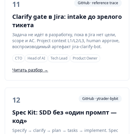
11
GitHub · reference trace
Clarify gate в Jira: intake до зрелого
тикета
Задача не идёт в разработку, пока в Jira нет цели,
scope и AC. Project context L1/L2/L3, human approve,
воспроизводимый артефакт jira-clarify-bot.
CTO
Head of AI
Tech Lead
Product Owner
Читать разбор →
12
GitHub · ytrader-bybit
Spec Kit: SDD без «один промпт —
код»
Specify → clarify → plan → tasks → implement. Spec