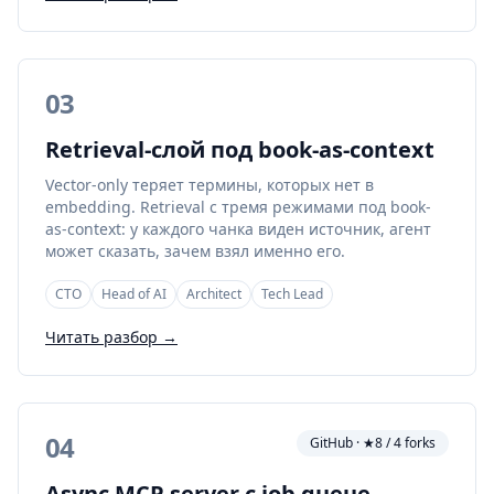
03
Retrieval-слой под book-as-context
Vector-only теряет термины, которых нет в
embedding. Retrieval с тремя режимами под book-
as-context: у каждого чанка виден источник, агент
может сказать, зачем взял именно его.
CTO
Head of AI
Architect
Tech Lead
Читать разбор →
04
GitHub · ★8 / 4 forks
Async MCP server с job queue