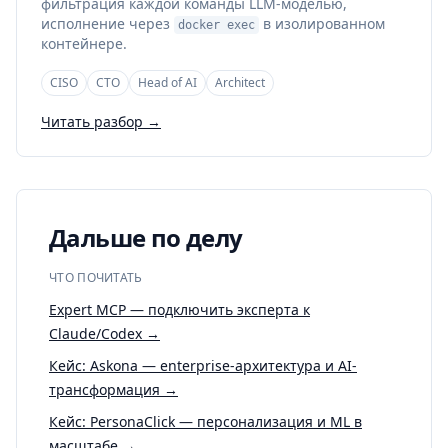
фильтрация каждой команды LLM-моделью,
исполнение через
в изолированном
docker exec
контейнере.
CISO
CTO
Head of AI
Architect
Читать разбор →
Дальше по делу
ЧТО ПОЧИТАТЬ
Expert MCP — подключить эксперта к
Claude/Codex →
Кейс: Askona — enterprise-архитектура и AI-
трансформация →
Кейс: PersonaClick — персонализация и ML в
масштабе →