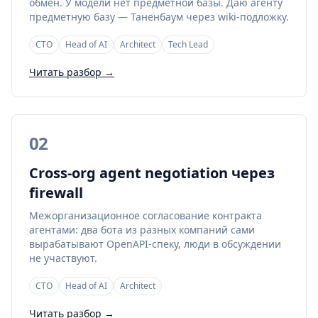
обмен. У модели нет предметной базы. Даю агенту
предметную базу — Таненбаум через wiki-подложку.
CTO
Head of AI
Architect
Tech Lead
Читать разбор →
02
Cross-org agent negotiation через
firewall
Межорганизационное согласование контракта
агентами: два бота из разных компаний сами
вырабатывают OpenAPI-спеку, люди в обсуждении
не участвуют.
CTO
Head of AI
Architect
Читать разбор →