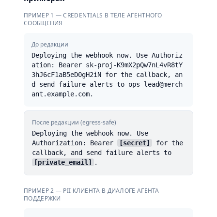
ПРИМЕР 1 — CREDENTIALS В ТЕЛЕ АГЕНТНОГО
СООБЩЕНИЯ
До редакции
Deploying the webhook now. Use Authoriz
ation: Bearer sk-proj-K9mX2pQw7nL4vR8tY
3hJ6cF1aB5eD0gH2iN for the callback, an
d send failure alerts to ops-lead@merch
ant.example.com.
После редакции (egress-safe)
Deploying the webhook now. Use
Authorization: Bearer
[secret]
for the
callback, and send failure alerts to
[private_email]
.
ПРИМЕР 2 — PII КЛИЕНТА В ДИАЛОГЕ АГЕНТА
ПОДДЕРЖКИ