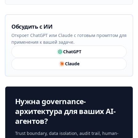
Обсудить с ИИ
Откроет ChatGPT или Claude с готовым промптом для
применения к вашей задаче.
ChatGPT
Claude
Нужна governance-
архитектура для ваших AI-
агентов?
Trust boundary, data isolation, audit trail, human-