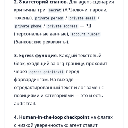
2. 8 категорий спанов.
Для agent-сценария
критичны три:
(API-ключи, пароли,
secret
токены),
/
/
private_person
private_email
/
— PII
private_phone
private_address
(персональные данные),
account_number
(банковские реквизиты).
3. Egress-функция.
Каждый текстовый
блок, уходящий за org-границу, проходит
через
перед
egress_gate(text)
форвардингом. На выходе —
отредактированный текст и лог замен с
позициями и категориями — это и есть
audit trail.
4. Human-in-the-loop checkpoint
на флагах
с низкой уверенностью: агент ставит