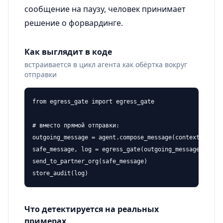
сообщение на паузу, человек принимает
решение о форвардинге.
Как выглядит в коде
встраивается в цикл агента как обёртка вокруг
отправки
from egress_gate import egress_gate

# вместо прямой отправки:

outgoing_message = agent.compose_message(context)

safe_message, log = egress_gate(outgoing_message)

send_to_partner_org(safe_message)

store_audit(log)
Что детектируется на реальных
примерах