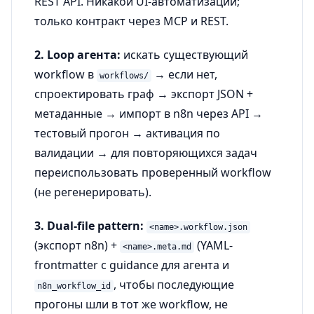
REST API. Никакой UI-автоматизации;
только контракт через MCP и REST.
2. Loop агента:
искать существующий
workflow в
→ если нет,
workflows/
спроектировать граф → экспорт JSON +
метаданные → импорт в n8n через API →
тестовый прогон → активация по
валидации → для повторяющихся задач
переиспользовать проверенный workflow
(не регенерировать).
3. Dual-file pattern:
<name>.workflow.json
(экспорт n8n) +
(YAML-
<name>.meta.md
frontmatter с guidance для агента и
, чтобы последующие
n8n_workflow_id
прогоны шли в тот же workflow, не