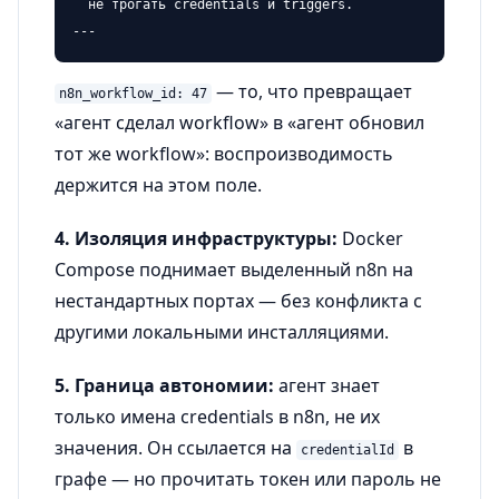
  не трогать credentials и triggers.

---
— то, что превращает
n8n_workflow_id: 47
«агент сделал workflow» в «агент обновил
тот же workflow»: воспроизводимость
держится на этом поле.
4. Изоляция инфраструктуры:
Docker
Compose поднимает выделенный n8n на
нестандартных портах — без конфликта с
другими локальными инсталляциями.
5. Граница автономии:
агент знает
только имена credentials в n8n, не их
значения. Он ссылается на
в
credentialId
графе — но прочитать токен или пароль не