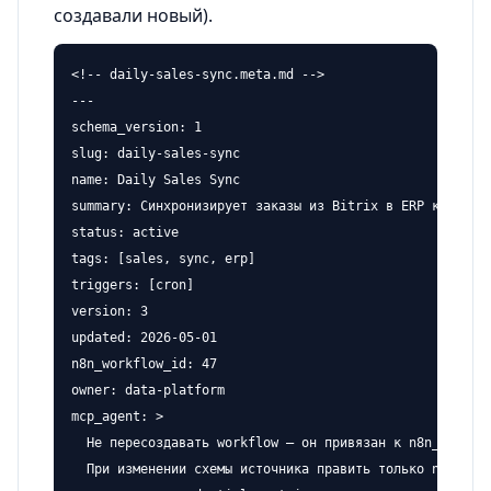
создавали новый).
<!-- daily-sales-sync.meta.md -->

---

schema_version: 1

slug: daily-sales-sync

name: Daily Sales Sync

summary: Синхронизирует заказы из Bitrix в ERP каждое у
status: active

tags: [sales, sync, erp]

triggers: [cron]

version: 3

updated: 2026-05-01

n8n_workflow_id: 47

owner: data-platform

mcp_agent: >

  Не пересоздавать workflow — он привязан к n8n_workflo
  При изменении схемы источника править только nodes[2]