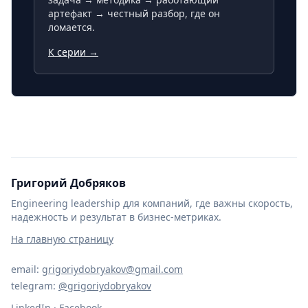
артефакт → честный разбор, где он
ломается.
К серии →
Григорий Добряков
Engineering leadership для компаний, где важны скорость,
надежность и результат в бизнес-метриках.
На главную страницу
email:
grigoriydobryakov@gmail.com
telegram:
@grigoriydobryakov
LinkedIn
·
Facebook