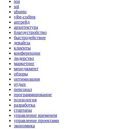
soa
sql
ubuntu
vibe-coding
апгрейд
архитектура
благоустройство
быстродействие
девайсы
клиенты
конференции
лидерство
маркетинг
менеджмент
обзоры
оптимизация
отдых
персонал
программирование
психология
разработка
стартапы
управление временем
управление проектами
экономика