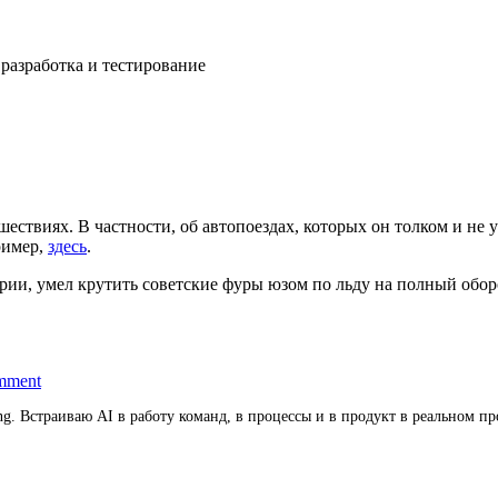
разработка и тестирование
ествиях. В частности, об автопоездах, которых он толком и не 
ример,
здесь
.
егории, умел крутить советские фуры юзом по льду на полный обо
on
Автопоезда
mment
ring. Встраиваю AI в работу команд, в процессы и в продукт в реально