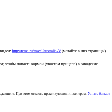
увидел:
http://tema.ru/travel/australia-3/
(мотайте в низ страницы).
рот, чтобы попасть кормой (хвостом прицепа) в заводские
м продакшене. При этом остаюсь практикующим инженером.
Узнать больше