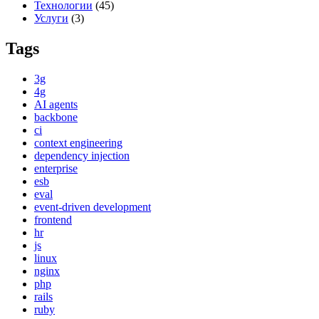
Технологии
(45)
Услуги
(3)
Tags
3g
4g
AI agents
backbone
ci
context engineering
dependency injection
enterprise
esb
eval
event-driven development
frontend
hr
js
linux
nginx
php
rails
ruby