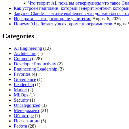
Что творит AI, пока вы отвернулись: что такое Guar
Как устроен пайплайн, который генерит контент, который
Закупка Claude — это не enablement: что должно быть гот
Иерархия — это договор, не угнетение
August 6, 2026
Почему AI работает у всех, кроме программистов
August 
Categories
AI Engineering
(12)
Architecture
(1)
Common
(228)
Developer Productivity
(2)
Engineering Leadership
(3)
Favorites
(4)
Governance
(1)
Leadership
(1)
Market
(2)
MLOps
(1)
Security
(1)
Uncategorized
(3)
Менеджмент
(21)
Об авторе
(7)
Презентации
(5)
Работа
(28)