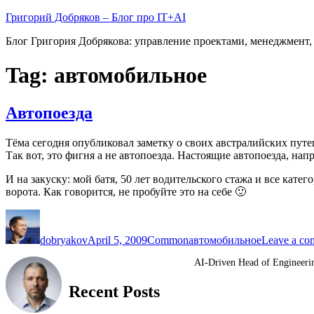
Skip
Григорий Добряков – Блог про IT+AI
to
Блог Григория Добрякова: управление проектами, менеджмент, 
content
Tag:
автомобильное
Автопоезда
Тёма сегодня опубликовал заметку о своих австралийских путеш
Так вот, это фигня а не автопоезда. Настоящие автопоезда, нап
И на закуску: мой батя, 50 лет водительского стажа и все кат
ворота. Как говорится, не пробуйте это на себе 🙂
Author
Posted
Categories
Tags
on
dobryakov
April 5, 2009
Common
автомобильное
Leave a co
AI-Driven Head of Enginee
Recent Posts