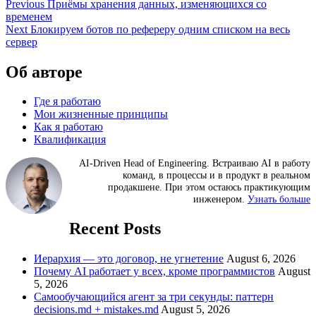
Post
Previous
Previous
Приёмы хранения данных, изменяющихся со
post:
временем
navigation
Next
Next
Блокируем ботов по рефереру одним списком на весь
post:
сервер
Об авторе
Где я работаю
Мои жизненные принципы
Как я работаю
Квалификация
AI-Driven Head of Engineering. Встраиваю AI в работу
команд, в процессы и в продукт в реальном
продакшене. При этом остаюсь практикующим
инженером.
Узнать больше
Recent Posts
Иерархия — это договор, не угнетение
August 6, 2026
Почему AI работает у всех, кроме программистов
August
5, 2026
Самообучающийся агент за три секунды: паттерн
decisions.md + mistakes.md
August 5, 2026