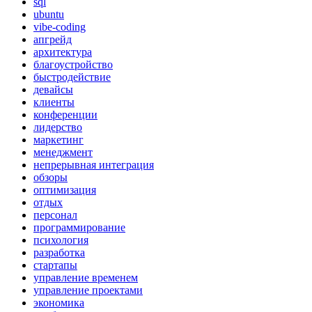
sql
ubuntu
vibe-coding
апгрейд
архитектура
благоустройство
быстродействие
девайсы
клиенты
конференции
лидерство
маркетинг
менеджмент
непрерывная интеграция
обзоры
оптимизация
отдых
персонал
программирование
психология
разработка
стартапы
управление временем
управление проектами
экономика