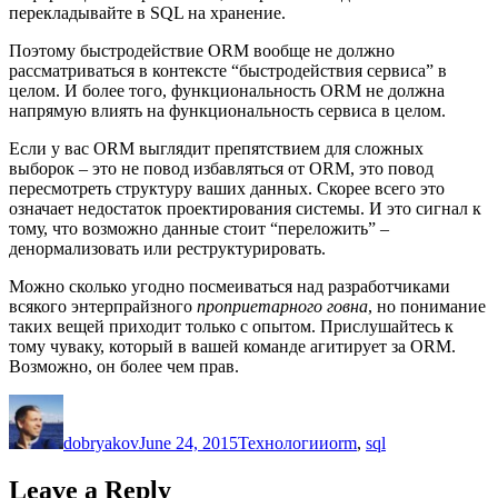
перекладывайте в SQL на хранение.
Поэтому быстродействие ORM вообще не должно
рассматриваться в контексте “быстродействия сервиса” в
целом. И более того, функциональность ORM не должна
напрямую влиять на функциональность сервиса в целом.
Если у вас ORM выглядит препятствием для сложных
выборок – это не повод избавляться от ORM, это повод
пересмотреть структуру ваших данных. Скорее всего это
означает недостаток проектирования системы. И это сигнал к
тому, что возможно данные стоит “переложить” –
денормализовать или реструктурировать.
Можно сколько угодно посмеиваться над разработчиками
всякого энтерпрайзного
проприетарного говна
, но понимание
таких вещей приходит только с опытом. Прислушайтесь к
тому чуваку, который в вашей команде агитирует за ORM.
Возможно, он более чем прав.
Author
Posted
Categories
Tags
on
dobryakov
June 24, 2015
Технологии
orm
,
sql
Leave a Reply