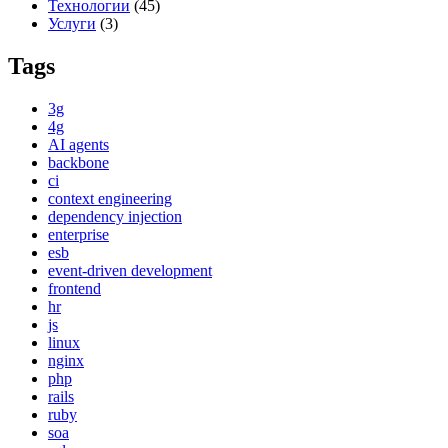
Технологии
(45)
Услуги
(3)
Tags
3g
4g
AI agents
backbone
ci
context engineering
dependency injection
enterprise
esb
event-driven development
frontend
hr
js
linux
nginx
php
rails
ruby
soa