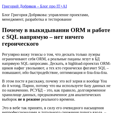
Skip
Григорий Добряков – Блог про IT+AI
to
Блог Григория Добрякова: управление проектами,
content
менеджмент, разработка и тестирование
Почему в выкидывании ORM и работе
с SQL напрямую – нет ничего
героического
Регулярно вижу тезисы о том, что дескать только лузеры
ограничивают себя ORM, а реальные пацаны лезут в БД
напрямую SQL-запросами. Дескать, в highload-проектах ORM-
щиков нафиг увольняют, а тех кто героически фигачит SQL –
повышают, ибо быстродействие, оптимизация и бла-бла-бла.
В этом посте я расскажу, почему это всё херня и вообще You
do it wrong. Парни, потому что вы используете базу данных не
по назначению. РСУБД – это, как правило, долговременное
хранилище данных, предназначенное для аналитических
выборок
не в режиме
реального времени.
Это в вебе так принято, в силу его очевидного насыщения
непрофессионалами и тотального снижения порога входа, –