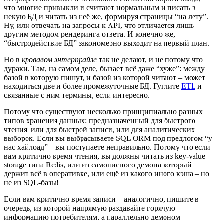
что многие привыкли и считают нормальным и писать в
некую БД и читать из неё же, формируя страницы “на лету”.
Ну, или отвечать на запросы к API, что отличается лишь
другим методом рендеринга ответа. И конечно же,
“быстродействие БД” закономерно выходит на первый план.
Но в
кровавом энтерпрайзе
так не делают, и не потому что
дураки. Там, на самом деле, бывает всё даже “хуже”: между
базой в которую пишут, и базой из которой читают – может
находиться две и более промежуточные БД. Гуглите
ETL
и
связанные с ним термины, если интересно.
Потому что существуют несколько принципиально разных
типов хранения данных: предназначенный для быстрого
чтения, или для быстрой записи, или для аналитических
выборок. Если вы выбрасываете SQL ORM под предлогом “у
нас хайлоад” – вы поступаете неправильно. Потому что если
вам критично время чтения, вы должны читать из key-value
storage типа Redis, или из самописного демона который
держит всё в оперативке, или ещё из какого иного кэша – но
не из SQL-базы!
Если вам критично время записи – аналогично, пишите в
очередь, из которой напрямую раздавайте горячую
информацию потребителям, а параллельно демоном