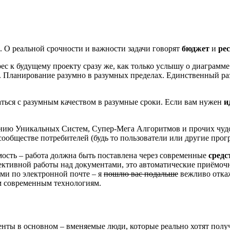
”. О реальной срочности и важности задачи говорят
бюджет
и
ре
рес к будущему проекту сразу же, как только услышу о диаграмм
. Планирование разумно в разумных пределах. Единственный разу
шаться с разумным качеством в разумные сроки. Если вам нужен
и
тению Уникальных Систем, Супер-Мега Алгоритмов и прочих ч
сообществе потребителей (будь то пользователи или другие прог
имость – работа должна быть поставлена через современные
средс
оллективной работы над документами, это автоматические приёмоч
ми по электронной почте – я
пошлю вас подальше
вежливо откаж
м современным технологиям.
иенты в основном – вменяемые люди, которые реально хотят пол