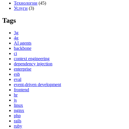
Технологии
(45)
Услуги
(3)
Tags
3g
4g
AI agents
backbone
ci
context engineering
dependency injection
enterprise
esb
eval
event-driven development
frontend
hr
js
linux
nginx
php
rails
ruby