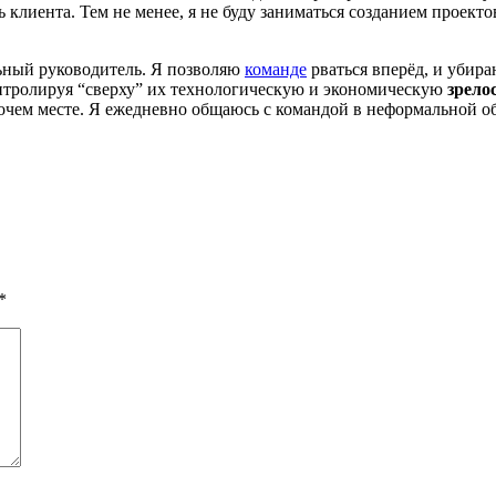
ь клиента. Тем не менее, я не буду заниматься созданием проект
ьный руководитель. Я позволяю
команде
рваться вперёд, и убира
нтролируя “сверху” их технологическую и экономическую
зрело
очем месте. Я ежедневно общаюсь с командой в неформальной об
*