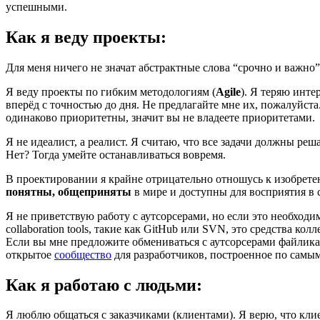
успешными.
Как я веду проекты:
Для меня ничего не значат абстрактные слова “срочно и важно
Я веду проекты по гибким методологиям (
Agile
). Я теряю инте
вперёд с точностью до дня. Не предлагайте мне их, пожалуйста
одинаково приоритетны, значит вы не владеете приоритетами.
Я не идеалист, а реалист. Я считаю, что все задачи должны ре
Нет? Тогда умейте останавливаться вовремя.
В проектировании я крайне отрицательно отношусь к изобре
понятны, общеприняты
в мире и доступны для восприятия в 
Я не приветствую работу с аутсорсерами, но если это необход
collaboration tools, такие как GitHub или SVN, это средства к
Если вы мне предложите обмениваться с аутсорсерами файлика
открытое
сообщество
для разработчиков, построенное по самы
Как я работаю с людьми:
Я люблю общаться с заказчиками (клиентами). Я верю, что кл