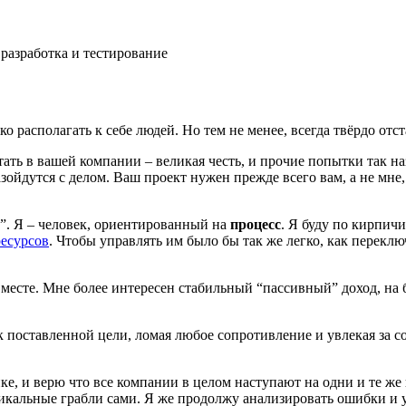
разработка и тестирование
ко располагать к себе людей. Но тем не менее, всегда твёрдо от
тать в вашей компании – великая честь, и прочие попытки так 
азойдутся с делом. Ваш проект нужен прежде всего вам, а не мне
”. Я – человек, ориентированный на
процесс
. Я буду по кирпич
ресурсов
. Чтобы управлять им было бы так же легко, как перекл
 месте. Мне более интересен стабильный “пассивный” доход, на
 к поставленной цели, ломая любое сопротивление и увлекая за
, и верю что все компании в целом наступают на одни и те же г
кальные грабли сами. Я же продолжу анализировать ошибки и у