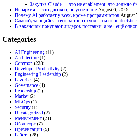
Закупка Claude — это не enablement: что должно б
Иерархия — это договор, не угнетение
August 6, 2026
Почему AI работает у всех, кроме программистов
August 
Самообучающийся агент за три секунды: паттерн decisions
В вакансиях покупают лидеров поставки, а не «ещё одно
Categories
AI Engineering
(11)
Architecture
(1)
Common
(228)
Developer Productivity
(2)
Engineering Leadership
(2)
Favorites
(4)
Governance
(1)
Leadership
(1)
Market
(2)
MLOps
(1)
Security
(1)
Uncategorized
(2)
Менеджмент
(21)
Об авторе
(7)
Презентации
(5)
Работа
(28)