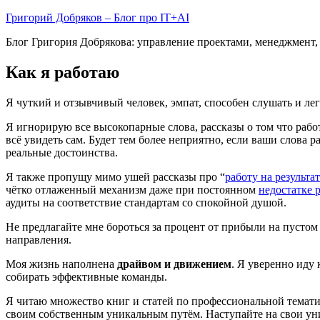
Skip
Григорий Добряков – Блог про IT+AI
to
Блог Григория Добрякова: управление проектами, менеджмент, 
content
Как я работаю
Я чуткий и отзывчивый человек, эмпат, способен слушать и лег
Я игнорирую все высокопарные слова, рассказы о том что рабо
всё увидеть сам. Будет тем более неприятно, если ваши слова р
реальные достоинства.
Я также пропущу мимо ушей рассказы про “
работу на результат
чётко отлаженный механизм даже при постоянном
недостатке 
аудиты на соответствие стандартам со спокойной душой.
Не предлагайте мне бороться за процент от прибыли на пустом
направления.
Моя жизнь наполнена
драйвом и движением
. Я уверенно иду
собирать эффективные команды.
Я читаю множество книг и статей по профессиональной тематике
своим собственным уникальным путём. Наступайте на свои уни