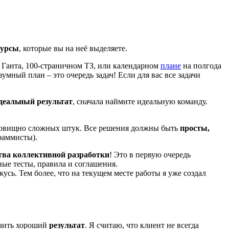
сурсы
, которые вы на неё выделяете.
е Ганта, 100-страничном ТЗ, или календарном
плане
на полгода
мный план – это очередь задач! Если для вас все задачи
деальный результат
, сначала наймите идеальную команду.
удовищно сложных штук. Все решения должны быть
просты,
раммисты).
тва коллективной разработки
! Это в первую очередь
ные тесты, правила и соглашения.
усь. Тем более, что на текущем месте работы я уже создал
учить хороший
результат
. Я считаю, что клиент не всегда