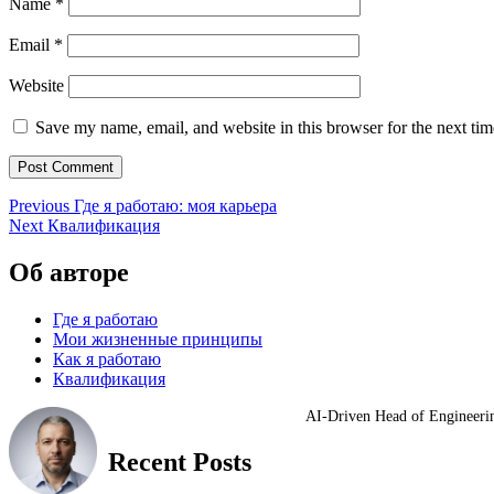
Name
*
Email
*
Website
Save my name, email, and website in this browser for the next ti
Post
Previous
Previous
Где я работаю: моя карьера
Next
post:
Next
Квалификация
navigation
post:
Об авторе
Где я работаю
Мои жизненные принципы
Как я работаю
Квалификация
AI-Driven Head of Enginee
Recent Posts