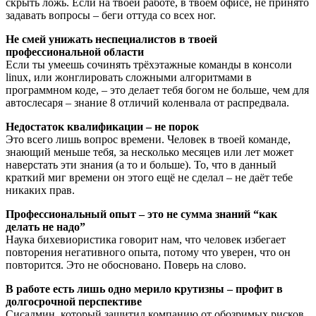
скрыть ложь. Если на твоей работе, в твоём офисе, не принято
задавать вопросы – беги оттуда со всех ног.
Не смей унижать неспециалистов в твоей
профессиональной области
Если ты умеешь сочинять трёхэтажные команды в консоли
linux, или жонглировать сложными алгоритмами в
программном коде, – это делает тебя богом не больше, чем для
автослесаря – знание 8 отличий коленвала от распредвала.
Недостаток квалификации – не порок
Это всего лишь вопрос времени. Человек в твоей команде,
знающий меньше тебя, за несколько месяцев или лет может
наверстать эти знания (а то и больше). То, что в данный
краткий миг времени он этого ещё не сделал – не даёт тебе
никаких прав.
Профессиональный опыт – это не сумма знаний “как
делать не надо”
Наука бихевиористика говорит нам, что человек избегает
повторения негативного опыта, потому что уверен, что он
повторится. Это не обосновано. Поверь на слово.
В работе есть лишь одно мерило крутизны – профит в
долгосрочной перспективе
Сисадмин, который защитил компанию от обозримых рисков