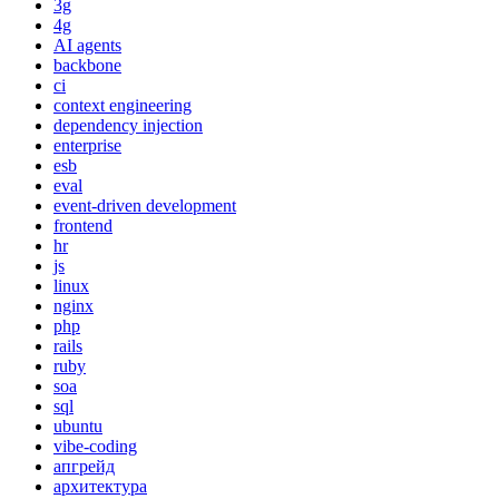
3g
4g
AI agents
backbone
ci
context engineering
dependency injection
enterprise
esb
eval
event-driven development
frontend
hr
js
linux
nginx
php
rails
ruby
soa
sql
ubuntu
vibe-coding
апгрейд
архитектура