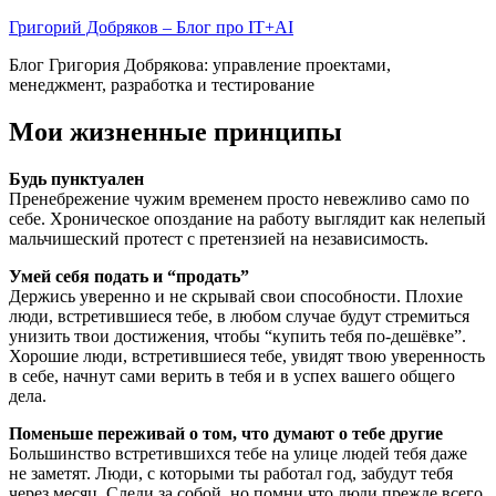
Skip
Григорий Добряков – Блог про IT+AI
to
Блог Григория Добрякова: управление проектами,
content
менеджмент, разработка и тестирование
Мои жизненные принципы
Будь пунктуален
Пренебрежение чужим временем просто невежливо само по
себе. Хроническое опоздание на работу выглядит как нелепый
мальчишеский протест с претензией на независимость.
Умей себя подать и “продать”
Держись уверенно и не скрывай свои способности. Плохие
люди, встретившиеся тебе, в любом случае будут стремиться
унизить твои достижения, чтобы “купить тебя по-дешёвке”.
Хорошие люди, встретившиеся тебе, увидят твою уверенность
в себе, начнут сами верить в тебя и в успех вашего общего
дела.
Поменьше переживай о том, что думают о тебе другие
Большинство встретившихся тебе на улице людей тебя даже
не заметят. Люди, с которыми ты работал год, забудут тебя
через месяц. Следи за собой, но помни что люди прежде всего