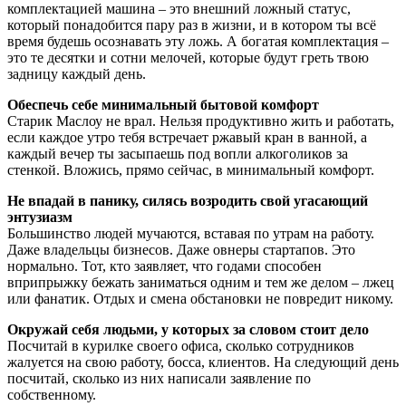
комплектацией машина – это внешний ложный статус,
который понадобится пару раз в жизни, и в котором ты всё
время будешь осознавать эту ложь. А богатая комплектация –
это те десятки и сотни мелочей, которые будут греть твою
задницу каждый день.
Обеспечь себе минимальный бытовой комфорт
Старик Маслоу не врал. Нельзя продуктивно жить и работать,
если каждое утро тебя встречает ржавый кран в ванной, а
каждый вечер ты засыпаешь под вопли алкоголиков за
стенкой. Вложись, прямо сейчас, в минимальный комфорт.
Не впадай в панику, силясь возродить свой угасающий
энтузиазм
Большинство людей мучаются, вставая по утрам на работу.
Даже владельцы бизнесов. Даже овнеры стартапов. Это
нормально. Тот, кто заявляет, что годами способен
вприпрыжку бежать заниматься одним и тем же делом – лжец
или фанатик. Отдых и смена обстановки не повредит никому.
Окружай себя людьми, у которых за словом стоит дело
Посчитай в курилке своего офиса, сколько сотрудников
жалуется на свою работу, босса, клиентов. На следующий день
посчитай, сколько из них написали заявление по
собственному.