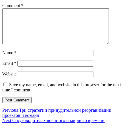
Comment
*
Name
*
Email
*
Website
Save my name, email, and website in this browser for the next
time I comment.
Post
Previous
Previous
Три стратегии принудительной реорганизации
post:
проектов и команд
navigation
Next
Next
О руководителях военного и мирного времени
post: