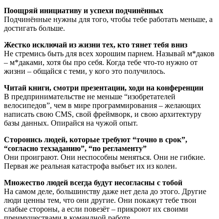
Поощряй инициативу и успехи подчинённых
Подчинённые нужны для того, чтобы тебе работать меньше, а
достигать больше.
Жестко исключай из жизни тех, кто тянет тебя вниз
Не стремись быть для всех хорошим парнем. Называй м*даков
– м*даками, хотя бы про себя. Когда тебе что-то нужно от
жизни – общайся с теми, у кого это получилось.
Читай книги, смотри презентации, ходи на конференции
В предпринимательстве не меньше “изобретателей
велосипедов”, чем в мире программирования – желающих
написать свою CMS, свой фреймворк, и свою архитектуру
базы данных. Опирайся на чужой опыт.
Сторонись людей, которые требуют “точно в срок”,
“согласно техзаданию”, “по регламенту”
Они проиграют. Они неспособны меняться. Они не гибкие.
Первая же реальная катастрофа выбьет их из колеи.
Множество людей всегда будут несогласны с тобой
На самом деле, большинству даже нет дела до этого. Другие
люди ценны тем, что они другие. Они покажут тебе твои
слабые стороны, а если повезёт – прикроют их своими
преимуществами в командной работе.