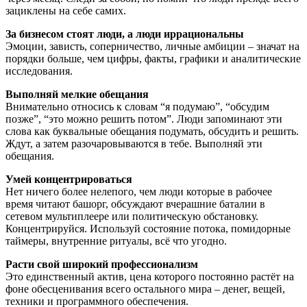
зациклены на себе самих.
За бизнесом стоят люди, а люди иррациональны
Эмоции, зависть, соперничество, личные амбиции – значат на
порядки больше, чем цифры, факты, графики и аналитические
исследования.
Выполняй мелкие обещания
Внимательно относись к словам “я подумаю”, “обсудим
позже”, “это можно решить потом”. Люди запоминают эти
слова как буквальные обещания подумать, обсудить и решить.
Ждут, а затем разочаровываются в тебе. Выполняй эти
обещания.
Умей концентрироваться
Нет ничего более нелепого, чем люди которые в рабочее
время читают башорг, обсуждают вчерашние баталии в
сетевом мультиплеере или политическую обстановку.
Концентрируйся. Используй состояние потока, помидорные
таймеры, внутренние ритуалы, всё что угодно.
Расти свой широкий профессионализм
Это единственный актив, цена которого постоянно растёт на
фоне обесценивания всего остального мира – денег, вещей,
техники и программного обеспечения.