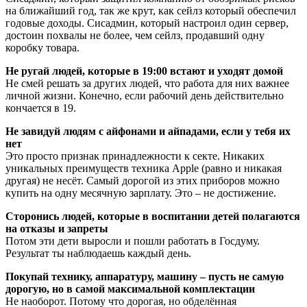
на ближайший год, так же крут, как сейлз который обеспечил
годовые доходы. Сисадмин, который настроил один сервер,
достоин похвалы не более, чем сейлз, продавший одну
коробку товара.
Не ругай людей, которые в 19:00 встают и уходят домой
Не смей решать за других людей, что работа для них важнее
личной жизни. Конечно, если рабочий день действительно
кончается в 19.
Не завидуй людям с айфонами и айпадами, если у тебя их
нет
Это просто признак принадлежности к секте. Никаких
уникальных преимуществ техника Apple (равно и никакая
другая) не несёт. Самый дорогой из этих приборов можно
купить на одну месячную зарплату. Это – не достижение.
Сторонись людей, которые в воспитании детей полагаются
на отказы и запреты
Потом эти дети выросли и пошли работать в Госдуму.
Результат ты наблюдаешь каждый день.
Покупай технику, аппаратуру, машину – пусть не самую
дорогую, но в самой максимальной комплектации
Не наоборот. Потому что дорогая, но обделённая