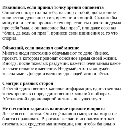
Извиняйся, если принял точку зрения оппонента
Оппонент потратил на тебя, на спор с тобой, достаточное
количество душевных сил, времени и эмоций. Сколько бы
минут или лет не прошло с тех пор, если ты просто подумал
про себя “мда, а он наверное был прав”, или даже осознал
“блин, да ведь он прав”, принеси свои извинения за то что
спорил.
Объясняй, если поменял своё мнение
Многие люди постоянно обдумывают то дело (бизнес,
проект), в котором проводят основное время своей жизни.
Иногда, после тяжёлых раздумий, кажется очевидным какое-
то значительное изменение. Не думай, что ты окружён
телепатами. Доведи изменение до людей ясно и чётко.
Смотри с разных сторон
Избегай единственных каналов информации, единственных
точек зрения в споре, единственных мнений в обзорах.
Абсолютной однополярной истины не существует.
Не стесняйся задавать наивные прямые вопросы
Легче всего – детям. Они ещё наивно смотрят на мир и не
боятся спрашивать. Взрослые же часто используют отказ
отвечать как средство манипуляции, или чтобы банально