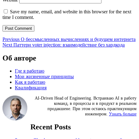
Save my name, email, and website in this browser for the next
time I comment.
Post
Previous
Previous
О бессмысленных вычислениях и будущем интернета
Next
post:
Next
Паттерн voter injection: взаимодействие без хардкода
navigation
post:
Об авторе
Где я работаю
Мои жизненные принципы
Как я работаю
Квалификация
AI-Driven Head of Engineering. Встраиваю AI в работу
команд, в процессы и в продукт в реальном
продакшене. При этом остаюсь практикующим
инженером.
Узнать больше
Recent Posts