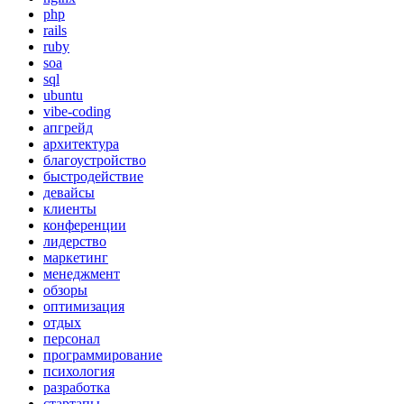
php
rails
ruby
soa
sql
ubuntu
vibe-coding
апгрейд
архитектура
благоустройство
быстродействие
девайсы
клиенты
конференции
лидерство
маркетинг
менеджмент
обзоры
оптимизация
отдых
персонал
программирование
психология
разработка
стартапы