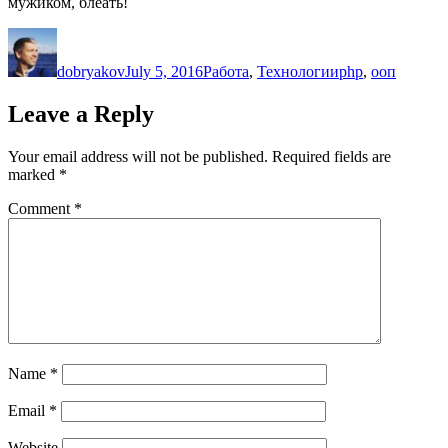
мужиком, блеать!
Author
Posted
Categories
Tags
on
dobryakov
July 5, 2016
Работа
,
Технологии
php
,
ооп
Leave a Reply
Your email address will not be published.
Required fields are
marked
*
Comment
*
Name
*
Email
*
Website