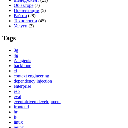
Менеджмент
(21)
Об авторе
(7)
Презентации
(5)
Работа
(28)
Технологии
(45)
Услуги
(3)
Tags
3g
4g
AI agents
backbone
ci
context engineering
dependency injection
enterprise
esb
eval
event-driven development
frontend
hr
js
linux
nginx