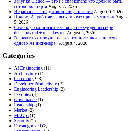
Закупка Claude — это не enablement: что должно быть
готово до старта
August 7, 2026
Иерархия — это договор, не угнетение
August 6, 2026
Почему AI работает у всех, кроме программистов
August
5, 2026
Самообучающийся агент за три секунды: паттерн
decisions.md + mistakes.md
August 5, 2026
В вакансиях покупают лидеров поставки, а не «ещё
одного AI-инженера»
August 4, 2026
Categories
AI Engineering
(11)
Architecture
(1)
Common
(228)
Developer Productivity
(2)
Engineering Leadership
(2)
Favorites
(4)
Governance
(1)
Leadership
(1)
Market
(2)
MLOps
(1)
Security
(1)
Uncategorized
(2)