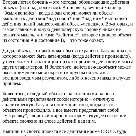
Вторая лютая болезнь – это методы, обозначающие действия
объекта (или над объектом). Во-первых, вечный холивар
“Земля копайся”, когда люди спорят может ли объект
выполнять действия *над собой* или *над ним* выполняет
действия некий вышестоящий объект-менеджер. Во-вторых, и
самое главное, в юную девелоперскую головку никак не
ложится мысль, что само *действие*, которое привело объект
из состояния A в состояние B, – это тоже объект.
Да-да, объект, который может быть сохранён в базу данных, у
которого может быть дата-время (когда действие произошло),
у него может быть инициатор (кто произвёл действие) и масса
других параметров. И более того, действие-как-объект может
быть применено многократно к другим объектам с
воспроизводимым результатом, либо откачено назад в случае
проблем.
Более того, исходный объект с наложенными на него
действиями представляет собой историю – отличную
аналитическую базу для понимания того, когда и что с
объектом происходило, а всё вместе представляет собой
“матрёшку”, слоистый пирог, в котором текущее состояние
объекта сложено из слоёв действий над ним.
Выпили из своего проекта все действия кроме CRUD, будь