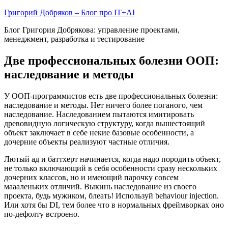
Skip
Григорий Добряков – Блог про IT+AI
to
Блог Григория Добрякова: управление проектами,
content
менеджмент, разработка и тестирование
Две профессиональных болезни ООП:
наследование и методы
У ООП-программистов есть две профессиональных болезни:
наследование и методы. Нет ничего более поганого, чем
наследование. Наследованием пытаются имитировать
древовидную логическую структуру, когда вышестоящий
объект заключает в себе некие базовые особенности, а
дочерние объекты реализуют частные отличия.
Лютый ад и баттхерт начинается, когда надо породить объект,
не только включающий в себя особенности сразу нескольких
дочерних классов, но и имеющий парочку совсем
маааленьких отличий.
Выкинь наследование из своего
проекта, будь мужиком, блеать! Используй behaviour injection.
Или хотя бы DI, тем более что в нормальных фреймворках оно
по-дефолту встроено.