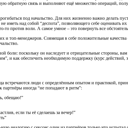
ю обратную связь и выполняют ещё множество операций, получ
рогибаться под начальство. Для них жизненно важно делать пуст
 не иметь над собой “деспота”, позволяющего себе оценивать их
о-то против воли. А самое умное – это повернуть все обстоятель
них и топ-менеджеров. Совмещая в себе положительные качества
чальство.
ной боли: поскольку он наследует и отрицательные стороны, вам в
ним”, и как обеспечить необходимую поддержку (курс действий, 
гда встречаются люди с определённым опытом и практикой, прин
к партнёры иногда “не попадают в ритм”:
ь, обещаю!”
астлив, если ты её сделаешь за вечер!”
уть”
ю аналогию с сексом: один из партнёров только что испытал орг