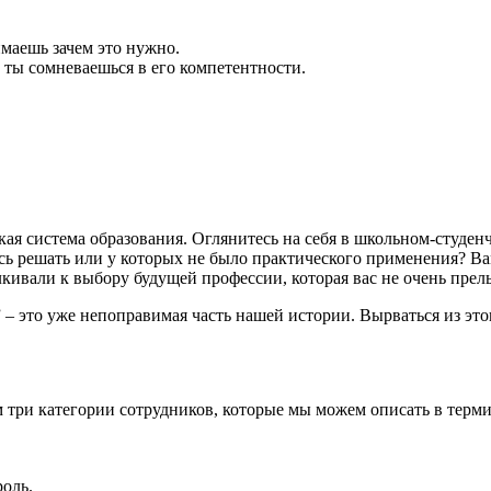
нимаешь зачем это нужно.
и ты сомневаешься в его компетентности.
ая система образования. Оглянитесь на себя в школьном-студенче
ось решать или у которых не было практического применения? В
лкивали к выбору будущей профессии, которая вас не очень прел
” – это уже непоправимая часть нашей истории. Вырваться из эт
м три категории сотрудников, которые мы можем описать в тер
роль.