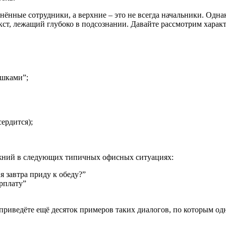
нные сотрудники, а верхние – это не всегда начальники. Однак
ст, лежащий глубоко в подсознании. Давайте рассмотрим харак
юшками”;
сердится);
ижний в следующих типичных офисных ситуациях:
я завтра приду к обеду?”
арплату”
приведёте ещё десяток примеров таких диалогов, по которым од