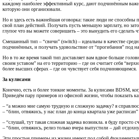
каждому наиболее эффективный курс, дают подчинённым важну
которую они организовали.
Но и здесь есть важнейшая оговорка: такие люди не способны п
свой план действий. Получать пусть меньшую зарплату, но зато
глупое что вы можете соверишить – это вынудить его сделать чт
Смешанный тип – “свичи” (switch) – идеальны в качестве сред
подчинённых, и получать удовольствие от “прогибания” под на
Но в то же время такой тип доставляет вам вдвое больше голов
своим уставом” на его территорию – где он считает себя “верх
более высших сферах – где он чувствует себя подчиняющимся.
За кулисами
Конечно, есть и более тонкие моменты. За кулисами BDSM, ко
Приведём пару примеров из офисной жизни, чтобы показать ка
– “а можно мне самую трудную и сложную задачку? я справлюс
– “блин, отвяжись, у нас план до конца квартала уже расписан”
– “слушай, тут такая сложная задачка возникла. я буду просто сч
– “блин, отвяжись, релиз только вчера выпустили – дай отдохн
Эти простые примеры из жизни имеют под собой фундаментальну