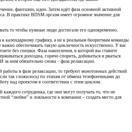
ечение, фантазии, идеи. Затем идёт фаза основной активной
ереса. В практике BDSM оргазм имеет огромное значение для
овать то чтобы нужные люди достигали его одновременно.
ка к календарному графику, а не к реальным биоритмам команды
е важно обеспечивать такую цикличность искусственно. У вас
таете без спешки. Фаза накопления, в которой вы ставите
ерживаться допоздна, горячо спорить, добиваться и рваться
И за ним обязательно снова – фаза релаксации.
й работы в фазе релаксации, то требуют монотонных действий
если так сложилось) по этапам от обмена телефончиками до
аботу над проектом в соответствии с этим циклом.
 каждого сотрудника, где они могут получать то, что не
ктной “любви” и лояльности к компании – создать место для