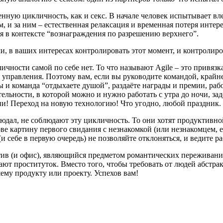
венную цикличность, как и секс. В начале человек испытывает вл
азм, и за ним – естественная релаксация и временная потеря инт
я в контексте “вознаграждения по разрешению верхнего”.
и, в ваших интересах контролировать этот момент, и контролир
ичности самой по себе нет. То что называют Agile – это привяз
а управления. Поэтому вам, если вы руководите командой, крайн
ы и команда “отдыхаете душой”, раздаёте награды и премии, рабо
льности, в которой можно и нужно работать с утра до ночи, зад
ии! Переход на новую технологию! Что угодно, любой праздник. 
дал, не соблюдают эту цикличность. То они хотят продуктивно
ове картину первого свидания с незнакомкой (или незнакомцем, 
и себе в первую очередь) не позволяйте отклоняться, и ведите р
ктив (и офис), являющийся предметом романтических переживаний
ают проституток. Вместо того, чтобы требовать от людей абстра
му продукту или проекту. Успехов вам!