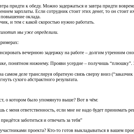
автра придти к обеду. Можно задержаться и завтра придти воврем
нием зарплаты. Если сотрудник стоит этих денег, то он стоит их
е повышение оклада.
чик, и тем с какой скоростью нужно работать.
психотип мы уже определили.
примерах:
енсировать вечернюю задержку на работе – долгим утренним сно
ыке, понятном нижнему. Прояви усердие – получишь “плюшку”. Э
а самом деле транслируя обратную связь сверху вниз (“заказчик
гнуть сухого абстрактного результата.
т, о котором было упомянуто выше? Вот в чём:
шь с меня ответственность, если мне не надо будет принимать р
 придётся заботиться и отвечать за тебя”
участниками проекта? Кто-то готов выкладываться в вашем прое