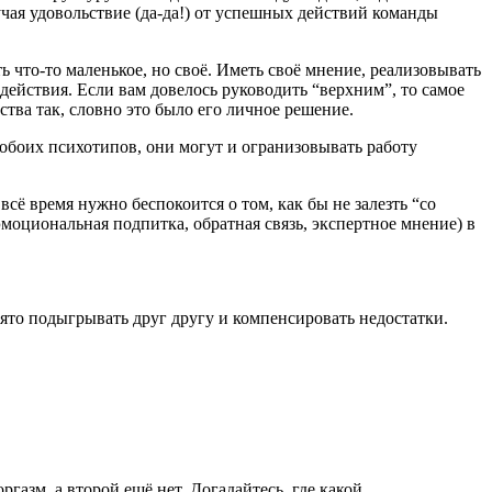
ая удовольствие (да-да!) от успешных действий команды
ь что-то маленькое, но своё. Иметь своё мнение, реализовывать
 действия. Если вам довелось руководить “верхним”, то самое
ства так, словно это было его личное решение.
 обоих психотипов, они могут и огранизовывать работу
сё время нужно беспокоится о том, как бы не залезть “со
эмоциональная подпитка, обратная связь, экспертное мнение) в
ято подыгрывать друг другу и компенсировать недостатки.
азм, а второй ещё нет. Догадайтесь, где какой.