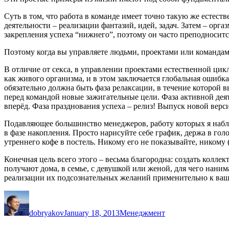
Суть в том, что работа в команде имеет точно такую же естест
деятельности – реализации фантазий, идей, задач. Затем – орг
закрепления успеха “нижнего”, поэтому он часто преподноситс
Поэтому когда вы управляете людьми, проектами или командам
В отличие от секса, в управлении проектами естественной цикл
как живого организма, и в этом заключается глобальная ошибк
обязательно должна быть фаза релаксации, в течение которой в
перед командой новые зажигательные цели. Фаза активной деяте
вперёд. Фаза празднования успеха – релиз! Выпуск новой верс
Подавляющее большинство менеджеров, работу которых я наблю
в фазе накопления. Просто нарисуйте себе график, держа в гол
утреннего кофе в постель. Никому его не показывайте, никому (
Конечная цель всего этого – весьма благородна: создать колле
получают дома, в семье, с девушкой или женой, для чего наним
реализации их подсознательных желаний применительно к ваше
Author
Posted
Categories
on
dobryakov
January 18, 2013
Менеджмент