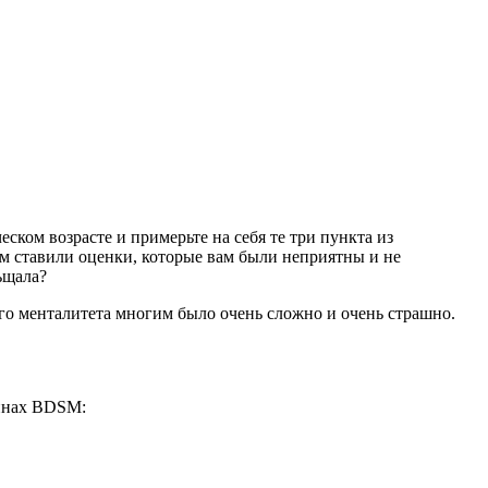
ском возрасте и примерьте на себя те три пункта из
ам ставили оценки, которые вам были неприятны и не
ьщала?
ого менталитета многим было очень сложно и очень страшно.
минах BDSM: