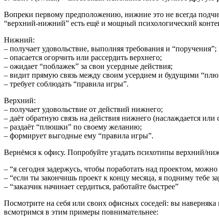
Вопреки первому предположению, нижние это не всегда подчинё
“верхний-нижний” есть ещё и мощный психологический контек
Нижний:
– получает удовольствие, выполняя требования и “поручения”;
– опасается огорчить или рассердить верхнего;
– ожидает “поблажек” за свои усердные действия;
– видит прямую связь между своим усердием и будущими “пл
– требует соблюдать “правила игры”.
Верхний:
– получает удовольствие от действий нижнего;
– даёт обратную связь на действия нижнего (наслаждается или 
– раздаёт “плюшки” по своему желанию;
– формирует выгодные ему “правила игры”.
Вернёмся к офису. Попробуйте угадать психотипы верхний/н
– “я сегодня задержусь, чтобы поработать над проектом, можно 
– “если ты закончишь проект к концу месяца, я подниму тебе з
– “заказчик начинает сердиться, работайте быстрее”
Посмотрите на себя или своих офисных соседей: вы наверняка 
всмотримся в этим примеры повнимательнее: