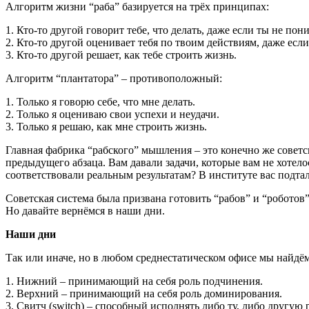
Алгоритм жизни “раба” базируется на трёх принципах:
1. Кто-то другой говорит тебе, что делать, даже если ты не по
2. Кто-то другой оценивает тебя по твоим действиям, даже есл
3. Кто-то другой решает, как тебе строить жизнь.
Алгоритм “плантатора” – противоположный:
1. Только я говорю себе, что мне делать.
2. Только я оцениваю свои успехи и неудачи.
3. Только я решаю, как мне строить жизнь.
Главная фабрика “рабского” мышления – это конечно же советск
предыдущего абзаца. Вам давали задачи, которые вам не хотел
соответствовали реальным результатам? В институте вас подта
Советская система была призвана готовить “рабов” и “роботов
Но давайте вернёмся в наши дни.
Наши дни
Так или иначе, но в любом среднестатическом офисе мы найдё
1. Нижний – принимающий на себя роль подчинения.
2. Верхний – принимающий на себя роль доминирования.
3. Свитч (switch) – способный исполнять либо ту, либо другую 