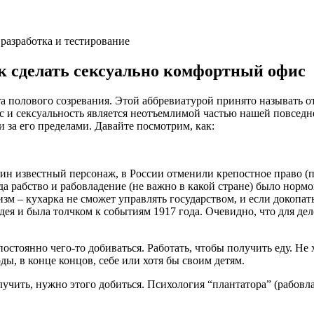
разработка и тестирование
к сделать сексуально комфортный офис
 полового созревания. Этой аббревиатурой принято называть о
с и сексуальность является неотъемлимой частью нашей повсед
 за его пределами. Давайте посмотрим, как:
ин известный персонаж, в России отменили крепостное право (п
да рабство и рабовладение (не важно в какой стране) было норм
м – кухарка не сможет управлять государством, и если докопать
идея и была толчком к событиям 1917 года. Очевидно, что для де
остоянно чего-то добиваться. Работать, чтобы получить еду. Не
ды, в конце концов, себе или хотя бы своим детям.
учить, нужно этого добиться. Психология “плантатора” (рабовла