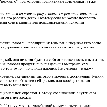
о “верхнего”, под которым подчинённые сотрудники тут же
осс кричит на секретаршу, а ночью секретарша кричит на
и в его рабочих делах. Поэтому если вы хотите построить
инный сознательный или подсознательный психотип
инающий
рабовл…
предприниматель, вам наверняка интересно
 и внутренними мотивами описанных психотипов, давайте
ой: они не хотят брать на себя ответственность и назначать
жний” работал продуктивно, вы должны выстроить ему
ь то-то и то-то – получишь плюшку. Не сумеешь – накажу.
сновение, задушевный разговор в моменты достижений. Резкий
ь не место. Ответив нейтрально, или вообще не давая
ет быть ваша цель).
оциональной окраской. Потому что “нижний” внутри себя
ий он в неё вложит.
бой” структуру взаимодействий между людьми, задают