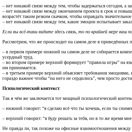
– нет никакой связи между тем, чтобы задержаться сегодня, а з
– нет никакой связи между окончанием проекта в срок и повыше
возрастёт таким резким скачком, чтобы оправдать значительно
– нет никакой связи между тем, какие эмоции испытывает заказ
Если вы всё-таки видите здесь связь, то по крайней мере ваш 
Рассмотрим, что же происходит на самом деле в приведённых 
– в первом примере нижний на самом деле не собирается комп
усердный труд.
– во втором примере верхний формирует “правила игры” на яз
им принимается.
– в третьем примере верхний объясняет требования эмоциями, н
гораздо важнее чтобы “на него не сердились”, чем просто дости
Психологический контекст
Так в чём же заключается тот мощный психологический контекс
– нижний говорит: “я сделаю всё что ты хочешь, если ты сниме
– верхний говорит: “я буду решать за тебя, но в то же время мне
Не правда ли, так похоже на офисные взаимоотношения между 