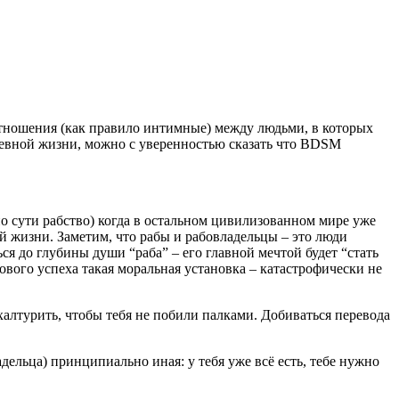
тношения (как правило интимные) между людьми, в которых
невной жизни, можно с уверенностью сказать что BDSM
о сути рабство) когда в остальном цивилизованном мире уже
ой жизни. Заметим, что рабы и рабовладельцы – это люди
ся до глубины души “раба” – его главной мечтой будет “стать
лового успеха такая моральная установка – катастрофически не
 халтурить, чтобы тебя не побили палками. Добиваться перевода
дельца) принципиально иная: у тебя уже всё есть, тебе нужно