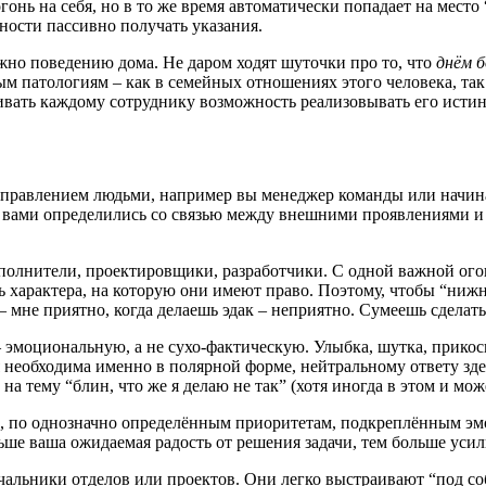
огонь на себя, но в то же время автоматически попадает на мест
ности пассивно получать указания.
ожно поведению дома. Не даром ходят шуточки про то, что
днём б
м патологиям – как в семейных отношениях этого человека, так 
чивать каждому сотруднику возможность реализовывать его ист
 с управлением людьми, например вы менеджер команды или нач
ы с вами определились со связью между внешними проявлениями
нители, проектировщики, разработчики. С одной важной оговорк
сть характера, на которую они имеют право. Поэтому, чтобы “ни
 – мне приятно, когда делаешь эдак – неприятно. Сумеешь сделат
– эмоциональную, а не сухо-фактическую. Улыбка, шутка, прико
 необходима именно в полярной форме, нейтральному ответу здес
на тему “блин, что же я делаю не так” (хотя иногда в этом и мож
ы, по однозначно определённым приоритетам, подкреплённым эм
ьше ваша ожидаемая радость от решения задачи, тем больше усил
альники отделов или проектов. Они легко выстраивают “под со