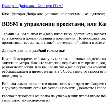
Skip
Григорий Добряков – Блог про IT+AI
to
Блог Григория Добрякова: управление проектами, менеджмент, 
content
BDSM в управлении проектами, или Ка
Термин BDSM знаком каждому школьнику, достигшему возраста
есть элементы доминирования и подчинения. Но поскольку сек
пронизывает все аспекты нашей повседневной работы в офисе и
Давным-давно, в далёкой галактике
Краткий исторический экскурс: как недавно тонко подметил од
запустили метро. Давайте мысленно вернёмся в те времена, ког
разной психологии. Как бы нас ни убеждал в обратном коммуниз
рабовладельцем и ничего не делать”. Собственно, эта простая 
подходящая.
Раб изначально поставлен в положение, в котором необходимо п
к другому хозяину, если там условия помягче. Добиваться свобо
Рабская психология основана на утверждении: чтобы что-то пол
этим грамотно распоряжаться.