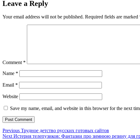
Leave a Reply
Your email address will not be published.
Required fields are marked
Comment
*
Name
*
Email
*
Website
Save my name, email, and website in this browser for the next ti
Post
Previous
Previous
Трудное детство русских готовых сайтов
Next
post:
Next
Истерия телепузиков: Фантазии про зимнюю резину для г
navigation