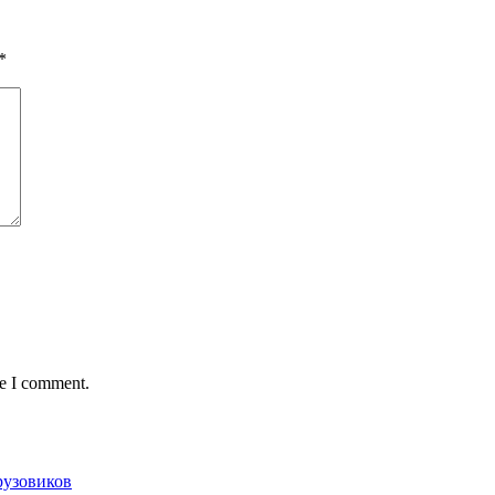
*
me I comment.
рузовиков