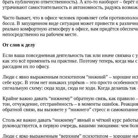
брать публичную ответственность). А кто-то наоборот – берёт 
утрачивают самостоятельность и автономность, радуясь возмож
Часто бывает, что в офисе человек проявляет себя противопол
босса
. В запущенном виде ситуация может привести к различны
реально комфортную атмосферу в офисе, вам придётся обеспе
непосредственно на рабочем месте.
От слов к делу
Если ваша повседневная деятельность так или иначе связана
как это всё применить на практике. Поэтому теперь, когда м
рассадим их по офису.
Люди с явно выраженным психотипом “нижний” – хорошие испол
себе курс. В этом нет никаких упрёков – это просто особенно
сигнальную схему: сюда ходи, сюда не ходи. Когда делаешь так
Крайне важно давать “нижнему” обратную связь, как правило 
тон, отчуждение, отстранённость – в моменты ошибок. Реакция
обратной связи, вы вызовете у “нижнего” стресс и самокопание 
Столь же важно давать “нижнему” явный и чёткий курс работ
руководствуется, в первую очередь, вашими эмоциями: чем бол
Люди с ярко выраженным “верхним” психотипом – хорошие нач