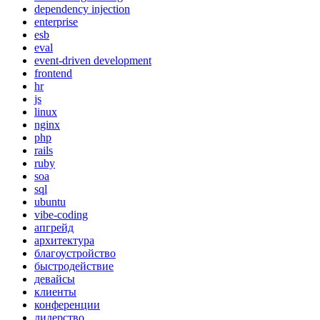
dependency injection
enterprise
esb
eval
event-driven development
frontend
hr
js
linux
nginx
php
rails
ruby
soa
sql
ubuntu
vibe-coding
апгрейд
архитектура
благоустройство
быстродействие
девайсы
клиенты
конференции
лидерство