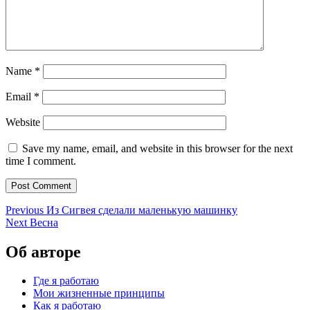
Name
*
Email
*
Website
Save my name, email, and website in this browser for the next
time I comment.
Post
Previous
Previous
Из Сигвея сделали маленькую машинку
Next
post:
Next
Весна
navigation
post:
Об авторе
Где я работаю
Мои жизненные принципы
Как я работаю