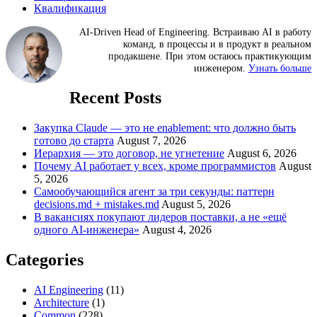
Квалификация
AI-Driven Head of Engineering. Встраиваю AI в работу
команд, в процессы и в продукт в реальном
продакшене. При этом остаюсь практикующим
инженером.
Узнать больше
Recent Posts
Закупка Claude — это не enablement: что должно быть
готово до старта
August 7, 2026
Иерархия — это договор, не угнетение
August 6, 2026
Почему AI работает у всех, кроме программистов
August
5, 2026
Самообучающийся агент за три секунды: паттерн
decisions.md + mistakes.md
August 5, 2026
В вакансиях покупают лидеров поставки, а не «ещё
одного AI-инженера»
August 4, 2026
Categories
AI Engineering
(11)
Architecture
(1)
Common
(228)