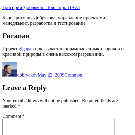
Skip
Григорий Добряков – Блог про IT+AI
to
Блог Григория Добрякова: управление проектами,
content
менеджмент, разработка и тестирование
Гигапан
Проект
gigapan
показывает панорамные снимки городов и
красивой природы в очень высоком разрешении.
Author
Posted
Categories
on
dobryakov
May 22, 2009
Common
Leave a Reply
Your email address will not be published.
Required fields are
marked
*
Comment
*