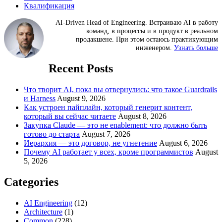
Квалификация
AI-Driven Head of Engineering. Встраиваю AI в работу
команд, в процессы и в продукт в реальном
продакшене. При этом остаюсь практикующим
инженером.
Узнать больше
Recent Posts
Что творит AI, пока вы отвернулись: что такое Guardrails
и Harness
August 9, 2026
Как устроен пайплайн, который генерит контент,
который вы сейчас читаете
August 8, 2026
Закупка Claude — это не enablement: что должно быть
готово до старта
August 7, 2026
Иерархия — это договор, не угнетение
August 6, 2026
Почему AI работает у всех, кроме программистов
August
5, 2026
Categories
AI Engineering
(12)
Architecture
(1)
Common
(228)