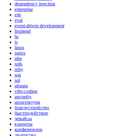
dependency injection
enterprise
esb
eval
event-driven development
frontend
hr
js
linux
nginx
php
rails
ruby
soa
sql
ubuntu
vibe-coding
апгрейд
архитектура
благоустройство
быстродействие
девайсы
клиенты
конференции
лидерство