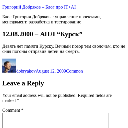
Skip
Григорий Добряков – Блог про IT+AI
to
Блог Григория Добрякова: управление проектами,
content
менеджмент, разработка и тестирование
12.08.2000 – АПЛ “Курск”
Девять лет памяти Курску. Вечный позор тем сволочам, кто не
снял погоны отправив детей на смерть.
Author
Posted
Categories
on
dobryakov
August 12, 2009
Common
Leave a Reply
Your email address will not be published.
Required fields are
marked
*
Comment
*