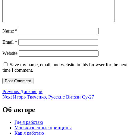
Name
*
Email
*
Website
Save my name, email, and website in this browser for the next
time I comment.
Post
Previous
Previous
Дискавери
Next
post:
Next
Игорь Ткаченко, Русские Витязи Су-27
navigation
post:
Об авторе
Где я работаю
Мои жизненные принципы
Как я работаю