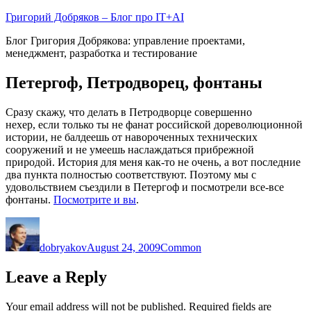
Skip
Григорий Добряков – Блог про IT+AI
to
Блог Григория Добрякова: управление проектами,
content
менеджмент, разработка и тестирование
Петергоф, Петродворец, фонтаны
Сразу скажу, что делать в Петродворце совершенно
нехер, если только ты не фанат российской дореволюционной
истории, не балдеешь от навороченных технических
сооружений и не умеешь наслаждаться прибрежной
природой. История для меня как-то не очень, а вот последние
два пункта полностью соответствуют. Поэтому мы с
удовольствием съездили в Петергоф и посмотрели все-все
фонтаны.
Посмотрите и вы
.
Author
Posted
Categories
on
dobryakov
August 24, 2009
Common
Leave a Reply
Your email address will not be published.
Required fields are