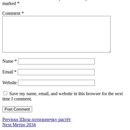
marked
*
Comment
*
Name
*
Email
*
Website
Save my name, email, and website in this browser for the next
time I comment.
Post
Previous
Previous
Шиза потихонечку растёт
Next
post:
Next
Метро 2034
navigation
post: