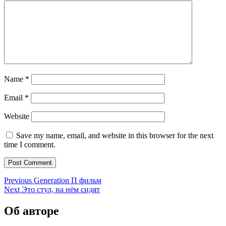
Name
*
Email
*
Website
Save my name, email, and website in this browser for the next
time I comment.
Post
Previous
Previous
Generation П фильм
Next
post:
Next
Это стул, на нём сидят
navigation
post:
Об авторе