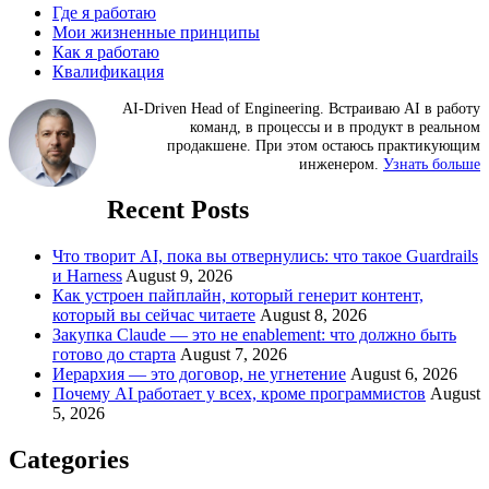
Где я работаю
Мои жизненные принципы
Как я работаю
Квалификация
AI-Driven Head of Engineering. Встраиваю AI в работу
команд, в процессы и в продукт в реальном
продакшене. При этом остаюсь практикующим
инженером.
Узнать больше
Recent Posts
Что творит AI, пока вы отвернулись: что такое Guardrails
и Harness
August 9, 2026
Как устроен пайплайн, который генерит контент,
который вы сейчас читаете
August 8, 2026
Закупка Claude — это не enablement: что должно быть
готово до старта
August 7, 2026
Иерархия — это договор, не угнетение
August 6, 2026
Почему AI работает у всех, кроме программистов
August
5, 2026
Categories