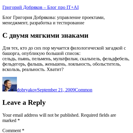
Skip
Григорий Добряков – Блог про IT+AI
to
Блог Григория Добрякова: управление проектами,
content
менеджмент, разработка и тестирование
С двумя мягкими знаками
Для тех, кто до сих пор мучается филологической загадкой с
башорга, опубликую большой список:
cельдь, пьянь, пельмень, мультфильм, скальпель, фельдфебель,
фельдегерь, фальшь, женьшень, лояльность, обольститель,
вскользь, реальность. Хватит?
Author
Posted
Categories
on
dobryakov
September 21, 2009
Common
Leave a Reply
Your email address will not be published.
Required fields are
marked
*
Comment
*