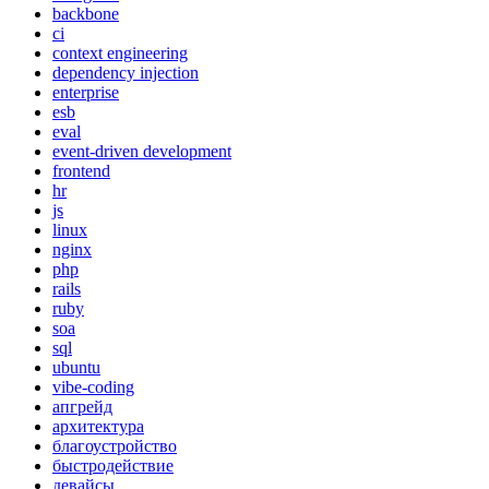
backbone
ci
context engineering
dependency injection
enterprise
esb
eval
event-driven development
frontend
hr
js
linux
nginx
php
rails
ruby
soa
sql
ubuntu
vibe-coding
апгрейд
архитектура
благоустройство
быстродействие
девайсы