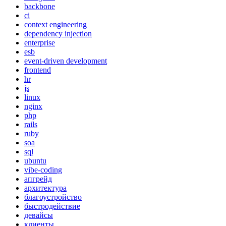
backbone
ci
context engineering
dependency injection
enterprise
esb
event-driven development
frontend
hr
js
linux
nginx
php
rails
ruby
soa
sql
ubuntu
vibe-coding
апгрейд
архитектура
благоустройство
быстродействие
девайсы
клиенты