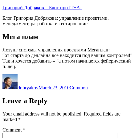
Skip
Григорий Добряков – Блог про IT+AI
to
Блог Григория Добрякова: управление проектами,
content
менеджмент, разработка и тестирование
Мега план
Лозунг системы управления проектами Мегаплан:
“от старта до дедлайна всё находится под вашим контролем!”
Так и хочется добавить – “а потом начинается фейерический
п..дец.
Author
Posted
Categories
on
dobryakov
March 23, 2010
Common
Leave a Reply
Your email address will not be published.
Required fields are
marked
*
Comment
*