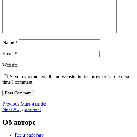
Name
*
Email
*
Website
Save my name, email, and website in this browser for the next
time I comment.
Post
Previous
Previous
Магия цифр
Next
post:
Next
Ах, Даниэль!
navigation
post:
Об авторе
Где я работаю