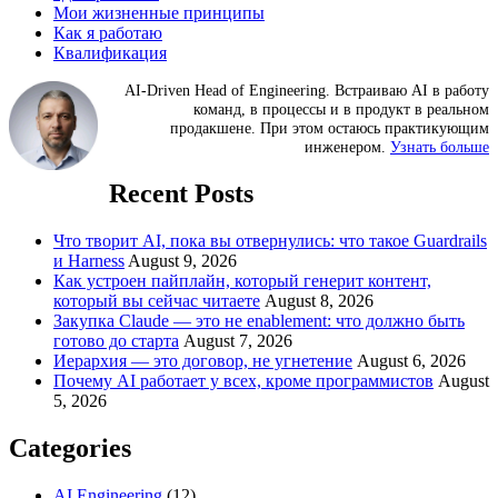
Мои жизненные принципы
Как я работаю
Квалификация
AI-Driven Head of Engineering. Встраиваю AI в работу
команд, в процессы и в продукт в реальном
продакшене. При этом остаюсь практикующим
инженером.
Узнать больше
Recent Posts
Что творит AI, пока вы отвернулись: что такое Guardrails
и Harness
August 9, 2026
Как устроен пайплайн, который генерит контент,
который вы сейчас читаете
August 8, 2026
Закупка Claude — это не enablement: что должно быть
готово до старта
August 7, 2026
Иерархия — это договор, не угнетение
August 6, 2026
Почему AI работает у всех, кроме программистов
August
5, 2026
Categories
AI Engineering
(12)