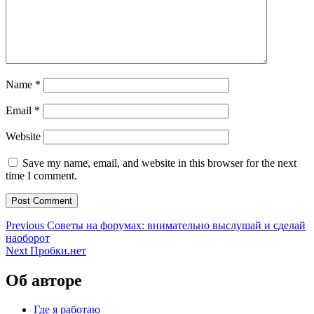
Name
*
Email
*
Website
Save my name, email, and website in this browser for the next
time I comment.
Post
Previous
Previous
Советы на форумах: внимательно выслушай и сделай
post:
наоборот
navigation
Next
Next
Пробки.нет
post:
Об авторе
Где я работаю