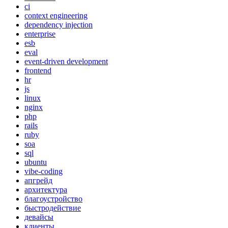
ci
context engineering
dependency injection
enterprise
esb
eval
event-driven development
frontend
hr
js
linux
nginx
php
rails
ruby
soa
sql
ubuntu
vibe-coding
апгрейд
архитектура
благоустройство
быстродействие
девайсы
клиенты