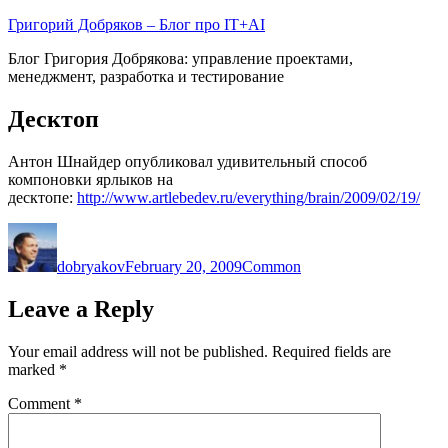
Skip
Григорий Добряков – Блог про IT+AI
to
Блог Григория Добрякова: управление проектами,
content
менеджмент, разработка и тестирование
Десктоп
Антон Шнайдер опубликовал удивительный способ
компоновки ярлыков на
десктопе:
http://www.artlebedev.ru/everything/brain/2009/02/19/
Author
Posted
Categories
on
dobryakov
February 20, 2009
Common
Leave a Reply
Your email address will not be published.
Required fields are
marked
*
Comment
*