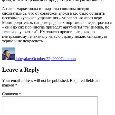
А наши маркетоиды и пиарасты слишком поздно
спохватились, что от советской эпохи надо было оставить
несколько кусочков управления – управления через веру.
Моим родителям, например, до сих пор тяжело перестроиться
– они до сих пор иногда приводят аргументы "ты знаешь, по
телевизору сказали". Им тяжело представить, как по
центральному телеканалу на всю страну можно спиздануть
херню и не покраснеть.
Author
Posted
Categories
on
dobryakov
October 22, 2009
Common
Leave a Reply
Your email address will not be published.
Required fields are
marked
*
Comment
*