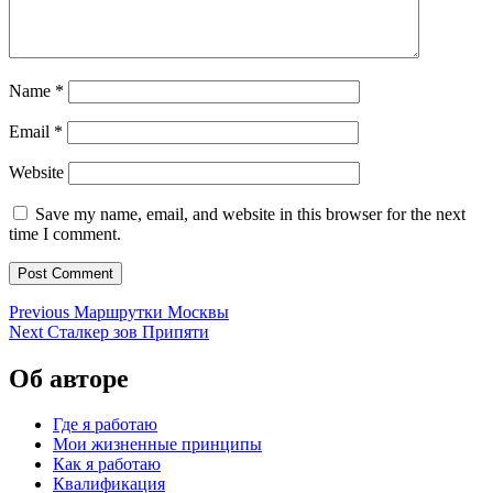
Name
*
Email
*
Website
Save my name, email, and website in this browser for the next
time I comment.
Post
Previous
Previous
Маршрутки Москвы
Next
post:
Next
Сталкер зов Припяти
navigation
post:
Об авторе
Где я работаю
Мои жизненные принципы
Как я работаю
Квалификация