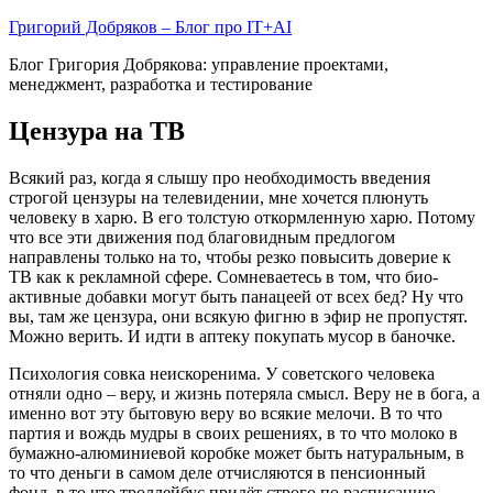
Skip
Григорий Добряков – Блог про IT+AI
to
Блог Григория Добрякова: управление проектами,
content
менеджмент, разработка и тестирование
Цензура на ТВ
Всякий раз, когда я слышу про необходимость введения
строгой цензуры на телевидении, мне хочется плюнуть
человеку в харю. В его толстую откормленную харю. Потому
что все эти движения под благовидным предлогом
направлены только на то, чтобы резко повысить доверие к
ТВ как к рекламной сфере. Сомневаетесь в том, что био-
активные добавки могут быть панацеей от всех бед? Ну что
вы, там же цензура, они всякую фигню в эфир не пропустят.
Можно верить. И идти в аптеку покупать мусор в баночке.
Психология совка неискоренима. У советского человека
отняли одно – веру, и жизнь потеряла смысл. Веру не в бога, а
именно вот эту бытовую веру во всякие мелочи. В то что
партия и вождь мудры в своих решениях, в то что молоко в
бумажно-алюминиевой коробке может быть натуральным, в
то что деньги в самом деле отчисляются в пенсионный
фонд, в то что троллейбус придёт строго по расписанию.