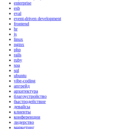
enterprise
esb
eval
event-driven development
frontend
hr
js
linux
nginx
php
rails
ruby
soa
sql
ubuntu
vibe-coding
апгрейд
архитектура
благоустройство
быстродействие
девайсы
клиенты
конференции
лидерство
маркетинг